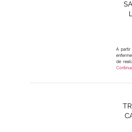
SA
A parti
enferme
de real
Continu
TR
C