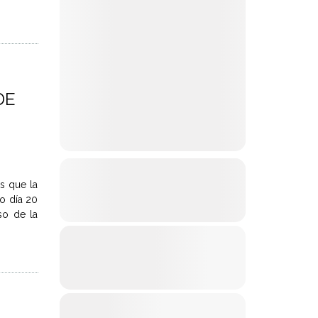
DE
s que la
mo día 20
so de la