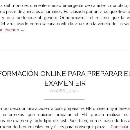
ela del mono es una enfermedad emergente de carácter zoonótico, e
de pasar de animales a humanos. Es causada por un virus que lleva 
y que pertenece al género Orthopoxvirus, el mismo que la vir
 (el virus usado como vacuna contra la viruela) o la viruela de las vaca
ar leyendo →
FORMACIÓN ONLINE PARA PREPARAR E
EXAMEN EIR
20 ABRIL, 2022
empo descubrí una academia para preparar el EIR online muy interesa
s enfermeras que quieren preparar el EIR podían realizar n
ros de examen y todo tipo de test. Pues bien, con el paso de los 
rporando herramientas muy útiles para conseguir plaza ...
Continuar