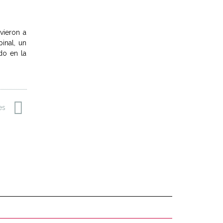
vieron a
inal, un
do en la
tes