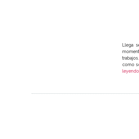
Llega s
momento 
trabajos
como son
leyend