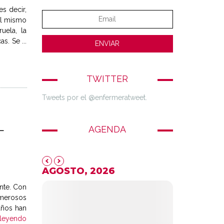
s decir,
el mismo
uela, la
s. Se ...
TWITTER
Tweets por el @enfermeratweet.
L
AGENDA
AGOSTO, 2026
nte. Con
umerosos
años han
 leyendo