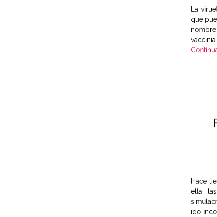
La viru
que pue
nombre 
vaccinia
Continu
Hace ti
ella la
simulac
ido inco