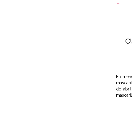
→
C
En meno
mascaril
de abri
mascaril