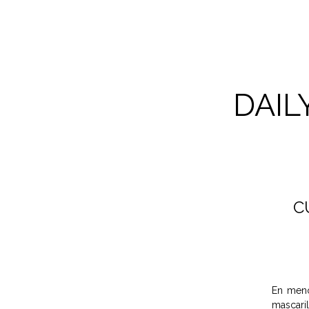
DAIL
C
En meno
mascaril