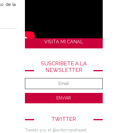
so de la
VISITA MI CANAL
SUSCRÍBETE A LA
NEWSLETTER
TWITTER
Tweets por el @enfermeratweet.