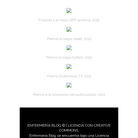
Finalista a la mejor APP sanitaria. 2018
Premio al mejor tweet. 2019
Premio al mejor tuitero. 2019
Premio Enfermería TV. 2019
Premio a la promoción del autocuidado. 2021
ENFERMERÍA BLOG © | LICENCIA CON CREATIVE
COMMONS
Enfermería Blog se encuentra bajo una Licencia