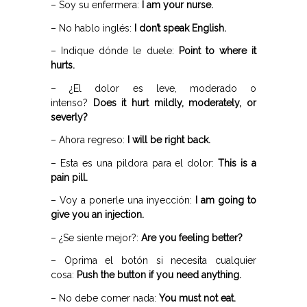
– Soy su enfermera:
I am your nurse.
– No hablo inglés:
I don’t speak English.
– Indique dónde le duele:
Point to where it
hurts.
– ¿El dolor es leve, moderado o
intenso?
Does it hurt mildly, moderately, or
severly?
– Ahora regreso:
I will be right back.
– Esta es una pildora para el dolor:
This is a
pain pill.
– Voy a ponerle una inyección:
I am going to
give you an injection.
– ¿Se siente mejor?:
Are you feeling better?
– Oprima el botón si necesita cualquier
cosa:
Push the button if you need anything.
– No debe comer nada:
You must not eat.