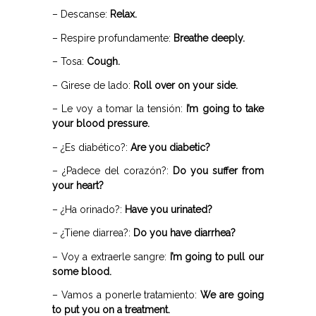
– Descanse:
Relax.
– Respire profundamente:
Breathe deeply.
– Tosa:
Cough.
– Girese de lado:
Roll over on your side.
– Le voy a tomar la tensión:
I’m going to take
your blood pressure.
– ¿Es diabético?:
Are you diabetic?
– ¿Padece del corazón?:
Do you suffer from
your heart?
– ¿Ha orinado?:
Have you urinated?
– ¿Tiene diarrea?:
Do you have diarrhea?
– Voy a extraerle sangre:
I’m going to pull our
some blood.
– Vamos a ponerle tratamiento:
We are going
to put you on a treatment.