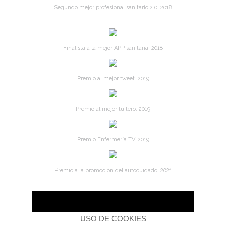
Segundo mejor profesional sanitario 2.0. 2018
Finalista a la mejor APP sanitaria. 2018
Premio al mejor tweet. 2019
Premio al mejor tuitero. 2019
Premio Enfermería TV. 2019
Premio a la promoción del autocuidado. 2021
USO DE COOKIES
ENFERMERÍA BLOG © | LICENCIA CON CREATIVE