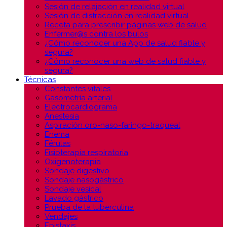
Sesión de relajación en realidad virtual
Sesión de distracción en realidad virtual
Receta para prescribir páginas web de salud
Enfermer@s contra los bulos
¿Cómo reconocer una App de salud fiable y
segura?
¿Cómo reconocer una web de salud fiable y
segura?
Técnicas
Constantes vitales
Gasometría arterial
Electrocardiograma
Anestesia
Aspiración oro-naso-faringo-traqueal
Enema
Férulas
Fisioterapia respiratoria
Oxigenoterapia
Sondaje digestivo
Sondaje nasogástrico
Sondaje vesical
Lavado gástrico
Prueba de la tuberculina
Vendajes
Epistaxis