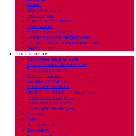
Herida
Glucemia capilar
Hemorragias
Maniobra de Heimlich
Inyecciones
Vía venosa periférica
Reanimación cardiopulmonar
Reanimación cardiopulmonar niños
Desfibrilador
Procedimientos
Posiciones del paciente
Administración de fármacos
Recogida de orina
Uso de guantes
Lavado de manos
Obtención de datos
Niveles de actuación enfermera
Donación de órganos
Donación de sangre
Obtención de sangre
Alergias
Yeso
Traqueostomía
Depresión
Hipertensión arterial