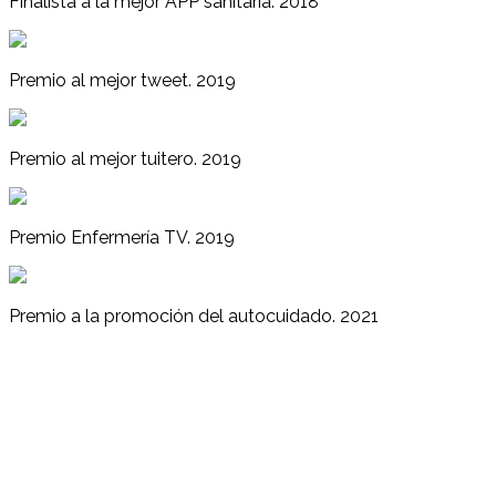
Finalista a la mejor APP sanitaria. 2018
Premio al mejor tweet. 2019
Premio al mejor tuitero. 2019
Premio Enfermería TV. 2019
Premio a la promoción del autocuidado. 2021
Enfermería Blog © | LICENCIA CON CREATIVE COMMONS
Enfermería Blog se encuentra bajo una Licencia Creative
Commons Atribución - No Comercial - Compartir igual 4.0
Internacional