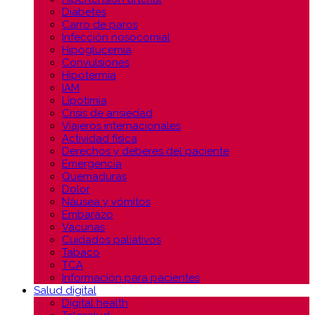
Diabetes
Carro de paros
Infección nosocomial
Hipoglucemia
Convulsiones
Hipotermia
IAM
Lipotimia
Crisis de ansiedad
Viajeros internacionales
Actividad física
Derechos y deberes del paciente
Emergencia
Quemaduras
Dolor
Náusea y vómitos
Embarazo
Vacunas
Cuidados paliativos
Tabaco
TCA
Información para pacientes
Salud digital
Digital health