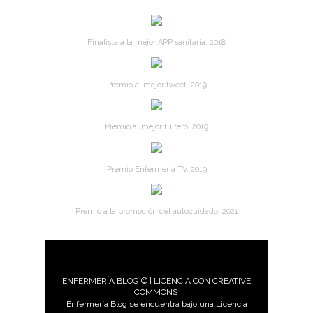
Finalista a la mejor APP sanitaria. 2018
Premio al mejor tweet. 2019
Premio al mejor tuitero. 2019
Premio Enfermería TV. 2019
Premio a la promoción del autocuidado. 2021
ENFERMERÍA BLOG © | LICENCIA CON CREATIVE
COMMONS
Enfermería Blog se encuentra bajo una Licencia