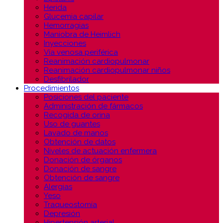
Herida
Glucemia capilar
Hemorragias
Maniobra de Heimlich
Inyecciones
Vía venosa periférica
Reanimación cardiopulmonar
Reanimación cardiopulmonar niños
Desfibrilador
Procedimientos
Posiciones del paciente
Administración de fármacos
Recogida de orina
Uso de guantes
Lavado de manos
Obtención de datos
Niveles de actuación enfermera
Donación de órganos
Donación de sangre
Obtención de sangre
Alergias
Yeso
Traqueostomía
Depresión
Hipertensión arterial