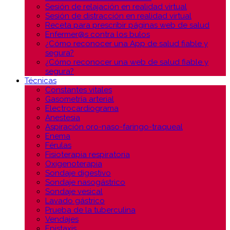
Sesión de relajación en realidad virtual
Sesión de distracción en realidad virtual
Receta para prescribir páginas web de salud
Enfermer@s contra los bulos
¿Cómo reconocer una App de salud fiable y
segura?
¿Cómo reconocer una web de salud fiable y
segura?
Técnicas
Constantes vitales
Gasometría arterial
Electrocardiograma
Anestesia
Aspiración oro-naso-faringo-traqueal
Enema
Férulas
Fisioterapia respiratoria
Oxigenoterapia
Sondaje digestivo
Sondaje nasogástrico
Sondaje vesical
Lavado gástrico
Prueba de la tuberculina
Vendajes
Epistaxis