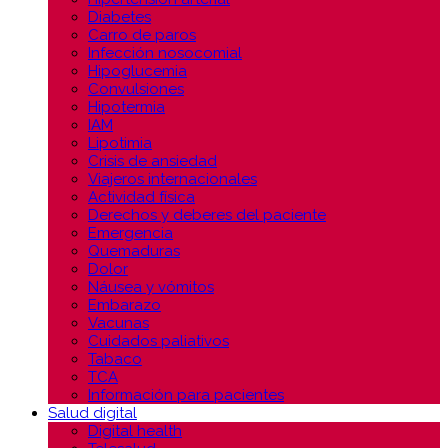
Diabetes
Carro de paros
Infección nosocomial
Hipoglucemia
Convulsiones
Hipotermia
IAM
Lipotimia
Crisis de ansiedad
Viajeros internacionales
Actividad física
Derechos y deberes del paciente
Emergencia
Quemaduras
Dolor
Náusea y vómitos
Embarazo
Vacunas
Cuidados paliativos
Tabaco
TCA
Información para pacientes
Salud digital
Digital health