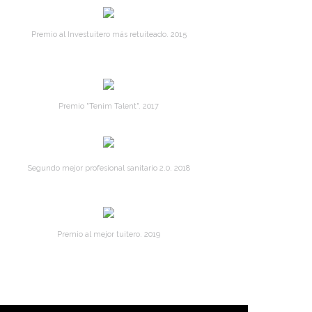
Premio al Investuitero más retuiteado. 2015
Premio "Tenim Talent". 2017
Segundo mejor profesional sanitario 2.0. 2018
Premio al mejor tuitero. 2019