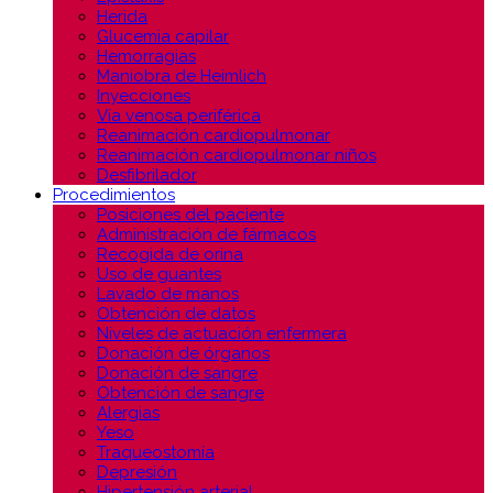
Herida
Glucemia capilar
Hemorragias
Maniobra de Heimlich
Inyecciones
Vía venosa periférica
Reanimación cardiopulmonar
Reanimación cardiopulmonar niños
Desfibrilador
Procedimientos
Posiciones del paciente
Administración de fármacos
Recogida de orina
Uso de guantes
Lavado de manos
Obtención de datos
Niveles de actuación enfermera
Donación de órganos
Donación de sangre
Obtención de sangre
Alergias
Yeso
Traqueostomía
Depresión
Hipertensión arterial