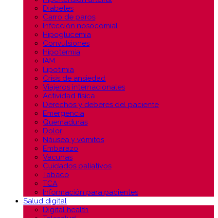
Diabetes
Carro de paros
Infección nosocomial
Hipoglucemia
Convulsiones
Hipotermia
IAM
Lipotimia
Crisis de ansiedad
Viajeros internacionales
Actividad física
Derechos y deberes del paciente
Emergencia
Quemaduras
Dolor
Náusea y vómitos
Embarazo
Vacunas
Cuidados paliativos
Tabaco
TCA
Información para pacientes
Salud digital
Digital health