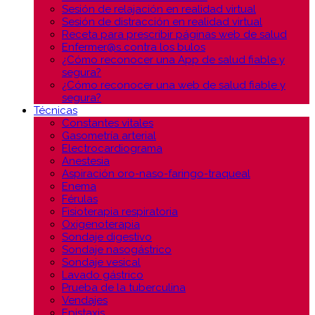
Sesión de relajación en realidad virtual
Sesión de distracción en realidad virtual
Receta para prescribir páginas web de salud
Enfermer@s contra los bulos
¿Cómo reconocer una App de salud fiable y
segura?
¿Cómo reconocer una web de salud fiable y
segura?
Técnicas
Constantes vitales
Gasometría arterial
Electrocardiograma
Anestesia
Aspiración oro-naso-faringo-traqueal
Enema
Férulas
Fisioterapia respiratoria
Oxigenoterapia
Sondaje digestivo
Sondaje nasogástrico
Sondaje vesical
Lavado gástrico
Prueba de la tuberculina
Vendajes
Epistaxis