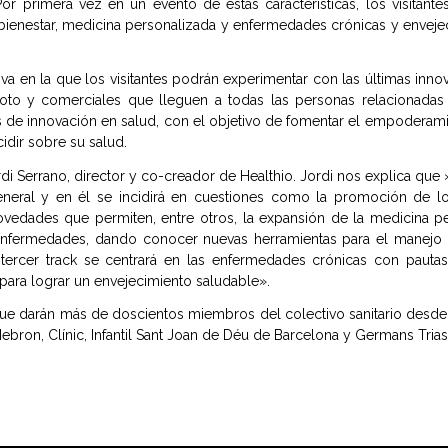
 Por primera vez en un evento de estas características, los visita
bienestar, medicina personalizada y enfermedades crónicas y envejec
iva en la que los visitantes podrán experimentar con las últimas innov
oto y comerciales que lleguen a todas las personas relacionadas
e innovación en salud, con el objetivo de fomentar el empoderamie
dir sobre su salud.
 Serrano, director y co-creador de Healthio. Jordi nos explica que » 
eneral y en él se incidirá en cuestiones como la promoción de lo
novedades que permiten, entre otros, la expansión de la medicina
e enfermedades, dando conocer nuevas herramientas para el manejo d
 tercer track se centrará en las enfermedades crónicas con pautas 
para lograr un envejecimiento saludable».
que darán más de doscientos miembros del colectivo sanitario desde
ebron, Clínic, Infantil Sant Joan de Déu de Barcelona y Germans Trias 