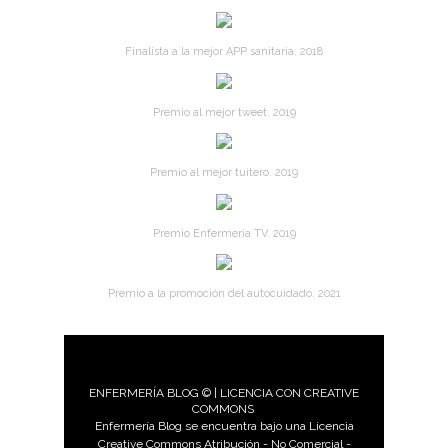
Finalista a la mejor APP sanitaria. 2018
Premio al mejor tweet. 2019
Premio al mejor tuitero. 2019
Premio Enfermería TV. 2019
Premio a la promoción del autocuidado. 2021
ENFERMERÍA BLOG © | LICENCIA CON CREATIVE
COMMONS
Enfermería Blog se encuentra bajo una Licencia
Creative Commons Atribución - No Comercial -