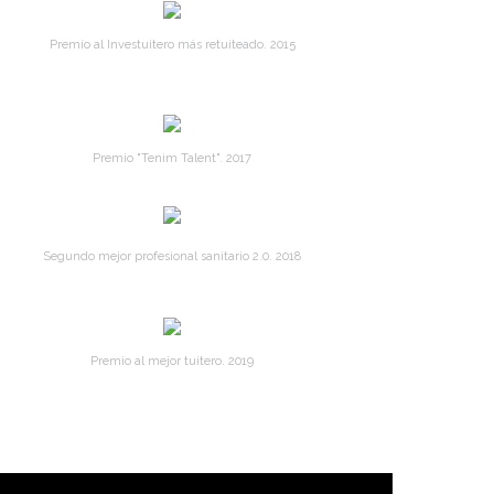
Premio al Investuitero más retuiteado. 2015
Premio "Tenim Talent". 2017
Segundo mejor profesional sanitario 2.0. 2018
Premio al mejor tuitero. 2019