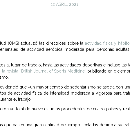
12 ABRIL, 2021
lud (OMS) actualizó las directrices sobre la
actividad física y hábit
semanales de actividad aeróbica moderada para personas adulta
s al lugar de trabajo, hasta las actividades deportivas e incluso las 
la revista “British Journal of Sports Medicine”
publicado en diciembre
ismo.
ón evidenció que «un mayor tiempo de sedentarismo se asocia con un
s de actividad física de intensidad moderada a vigorosa para trat
urante el trabajo.
cluyeron un total de nueve estudios procedentes de cuatro países y r
as que pasen una gran cantidad de tiempo sentadas debido a su trabaj