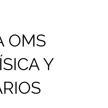
A OMS
SICA Y
ARIOS