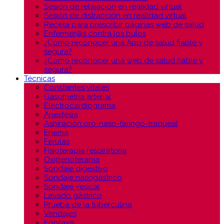
Sesión de relajación en realidad virtual
Sesión de distracción en realidad virtual
Receta para prescribir páginas web de salud
Enfermer@s contra los bulos
¿Cómo reconocer una App de salud fiable y
segura?
¿Cómo reconocer una web de salud fiable y
segura?
Técnicas
Constantes vitales
Gasometría arterial
Electrocardiograma
Anestesia
Aspiración oro-naso-faringo-traqueal
Enema
Férulas
Fisioterapia respiratoria
Oxigenoterapia
Sondaje digestivo
Sondaje nasogástrico
Sondaje vesical
Lavado gástrico
Prueba de la tuberculina
Vendajes
Epistaxis