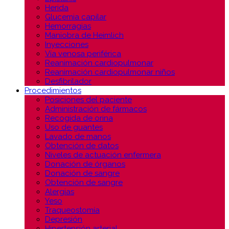
Herida
Glucemia capilar
Hemorragias
Maniobra de Heimlich
Inyecciones
Vía venosa periférica
Reanimación cardiopulmonar
Reanimación cardiopulmonar niños
Desfibrilador
Procedimientos
Posiciones del paciente
Administración de fármacos
Recogida de orina
Uso de guantes
Lavado de manos
Obtención de datos
Niveles de actuación enfermera
Donación de órganos
Donación de sangre
Obtención de sangre
Alergias
Yeso
Traqueostomía
Depresión
Hipertensión arterial