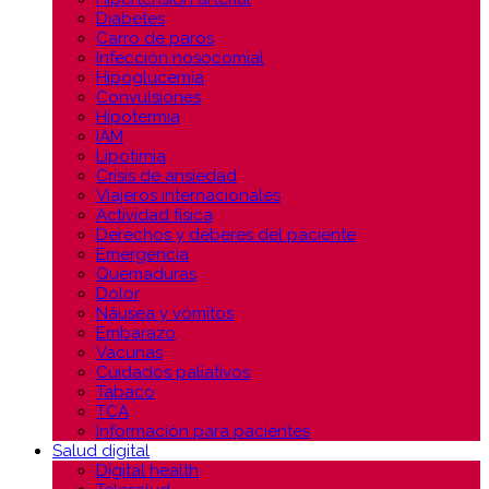
Diabetes
Carro de paros
Infección nosocomial
Hipoglucemia
Convulsiones
Hipotermia
IAM
Lipotimia
Crisis de ansiedad
Viajeros internacionales
Actividad física
Derechos y deberes del paciente
Emergencia
Quemaduras
Dolor
Náusea y vómitos
Embarazo
Vacunas
Cuidados paliativos
Tabaco
TCA
Información para pacientes
Salud digital
Digital health