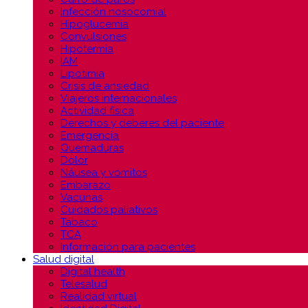
Infección nosocomial
Hipoglucemia
Convulsiones
Hipotermia
IAM
Lipotimia
Crisis de ansiedad
Viajeros internacionales
Actividad física
Derechos y deberes del paciente
Emergencia
Quemaduras
Dolor
Náusea y vómitos
Embarazo
Vacunas
Cuidados paliativos
Tabaco
TCA
Información para pacientes
Salud digital
Digital health
Telesalud
Realidad virtual