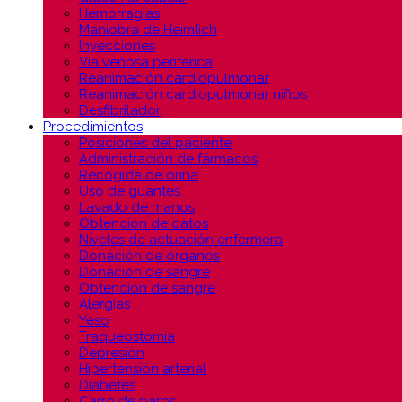
Hemorragias
Maniobra de Heimlich
Inyecciones
Vía venosa periférica
Reanimación cardiopulmonar
Reanimación cardiopulmonar niños
Desfibrilador
Procedimientos
Posiciones del paciente
Administración de fármacos
Recogida de orina
Uso de guantes
Lavado de manos
Obtención de datos
Niveles de actuación enfermera
Donación de órganos
Donación de sangre
Obtención de sangre
Alergias
Yeso
Traqueostomía
Depresión
Hipertensión arterial
Diabetes
Carro de paros