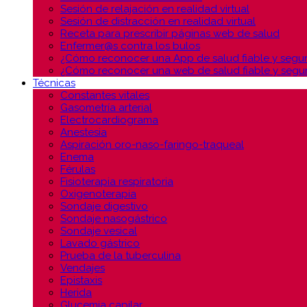
Sesión de relajación en realidad virtual
Sesión de distracción en realidad virtual
Receta para prescribir páginas web de salud
Enfermer@s contra los bulos
¿Cómo reconocer una App de salud fiable y segu
¿Cómo reconocer una web de salud fiable y segu
Técnicas
Constantes vitales
Gasometría arterial
Electrocardiograma
Anestesia
Aspiración oro-naso-faringo-traqueal
Enema
Férulas
Fisioterapia respiratoria
Oxigenoterapia
Sondaje digestivo
Sondaje nasogástrico
Sondaje vesical
Lavado gástrico
Prueba de la tuberculina
Vendajes
Epistaxis
Herida
Glucemia capilar