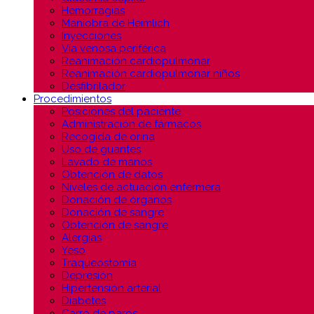
Hemorragias
Maniobra de Heimlich
Inyecciones
Vía venosa periférica
Reanimación cardiopulmonar
Reanimación cardiopulmonar niños
Desfibrilador
Procedimientos
Posiciones del paciente
Administración de fármacos
Recogida de orina
Uso de guantes
Lavado de manos
Obtención de datos
Niveles de actuación enfermera
Donación de órganos
Donación de sangre
Obtención de sangre
Alergias
Yeso
Traqueostomía
Depresión
Hipertensión arterial
Diabetes
Carro de paros