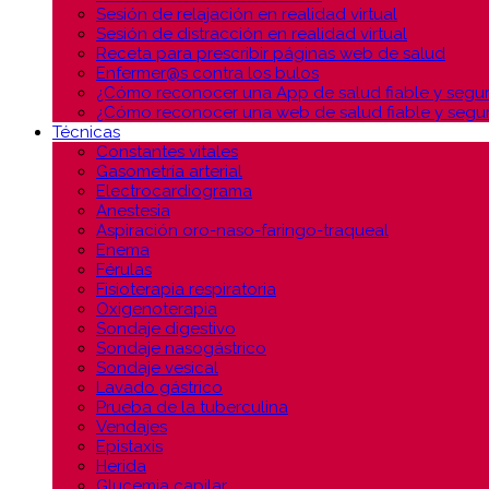
Sesión de relajación en realidad virtual
Sesión de distracción en realidad virtual
Receta para prescribir páginas web de salud
Enfermer@s contra los bulos
¿Cómo reconocer una App de salud fiable y segu
¿Cómo reconocer una web de salud fiable y segu
Técnicas
Constantes vitales
Gasometría arterial
Electrocardiograma
Anestesia
Aspiración oro-naso-faringo-traqueal
Enema
Férulas
Fisioterapia respiratoria
Oxigenoterapia
Sondaje digestivo
Sondaje nasogástrico
Sondaje vesical
Lavado gástrico
Prueba de la tuberculina
Vendajes
Epistaxis
Herida
Glucemia capilar