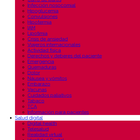
Infección nosocomial
Hipoglucemia
Convulsiones
Hipotermia
IAM
Lipotimia
Crisis de ansiedad
Viajeros internacionales
Actividad física
Derechos y deberes del paciente
Emergencia
Quemaduras
Dolor
Náusea y vómitos
Embarazo
Vacunas
Cuidados paliativos
Tabaco
TCA
Información para pacientes
Salud digital
Digital health
Telesalud
Realidad virtual