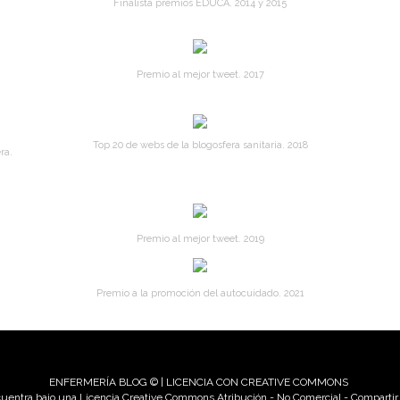
Finalista premios EDUCA. 2014 y 2015
Premio al mejor tweet. 2017
Top 20 de webs de la blogosfera sanitaria. 2018
ra.
Premio al mejor tweet. 2019
Premio a la promoción del autocuidado. 2021
ENFERMERÍA BLOG © | LICENCIA CON CREATIVE COMMONS
uentra bajo una Licencia Creative Commons Atribución - No Comercial - Compartir i