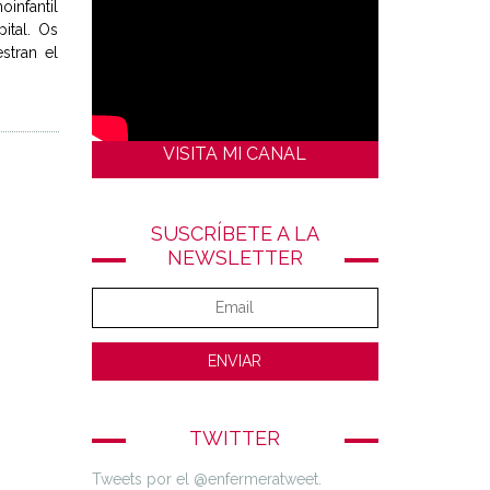
oinfantil
ital. Os
stran el
VISITA MI CANAL
SUSCRÍBETE A LA
NEWSLETTER
TWITTER
Tweets por el @enfermeratweet.