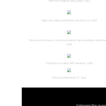
Mención especial del jurado. 2014
Segundo mejor profesional sanitario 2.0. 2016
Premio a la difusión y la comunicación de la profesión enferme
2018
Finalista a la mejor APP sanitaria. 2018
Premio Enfermería TV. 2019
Enfermería Blog se enc