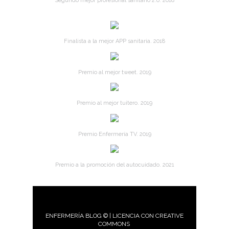
Segundo mejor profesional sanitario 2.0. 2018
Finalista a la mejor APP sanitaria. 2018
Premio al mejor tweet. 2019
Premio al mejor tuitero. 2019
Premio Enfermería TV. 2019
Premio a la promoción del autocuidado. 2021
ENFERMERÍA BLOG © | LICENCIA CON CREATIVE
COMMONS