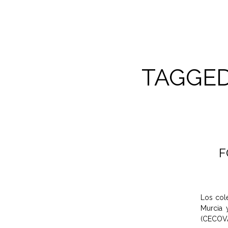
TAGGED
F
Los cole
Murcia 
(CECOVA