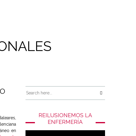
IONALES
EO
REILUSIONEMOS LA
Baleares,
ENFERMERÍA
lenciana
ráneo en