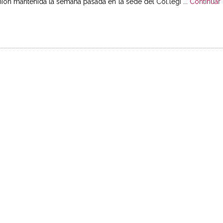
ión mantenida la semana pasada en la sede del Col.legi ...
Continuar