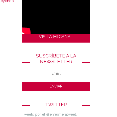
 leyendo
VISITA MI CANAL
SUSCRÍBETE A LA
NEWSLETTER
TWITTER
Tweets por el @enfermeratweet.