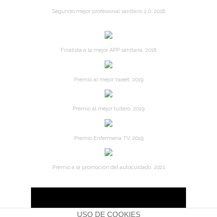
Segundo mejor profesional sanitario 2.0. 2018
Finalista a la mejor APP sanitaria. 2018
Premio al mejor tweet. 2019
Premio al mejor tuitero. 2019
Premio Enfermería TV. 2019
Premio a la promoción del autocuidado. 2021
USO DE COOKIES
ENFERMERÍA BLOG © | LICENCIA CON CREATIVE