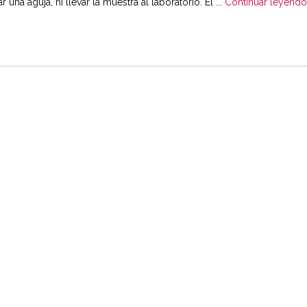
ar una aguja, ni llevar la muestra al laboratorio. El ...
Continuar leyend