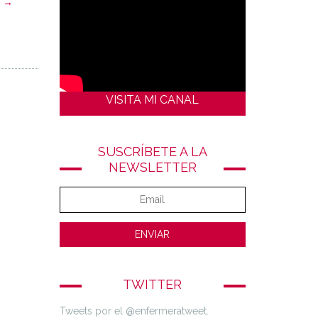
o →
VISITA MI CANAL
SUSCRÍBETE A LA
NEWSLETTER
TWITTER
Tweets por el @enfermeratweet.