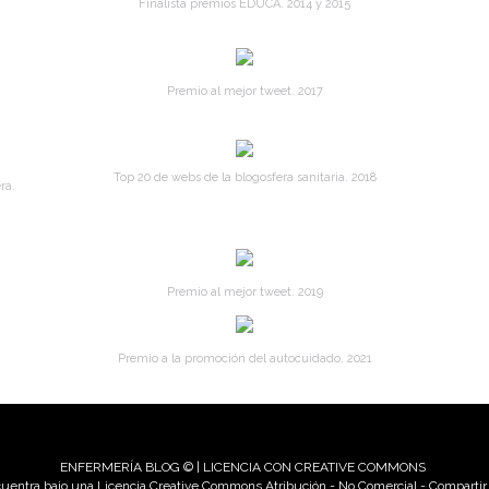
Finalista premios EDUCA. 2014 y 2015
Premio al mejor tweet. 2017
Top 20 de webs de la blogosfera sanitaria. 2018
ra.
Premio al mejor tweet. 2019
Premio a la promoción del autocuidado. 2021
ENFERMERÍA BLOG © | LICENCIA CON CREATIVE COMMONS
uentra bajo una Licencia Creative Commons Atribución - No Comercial - Compartir i