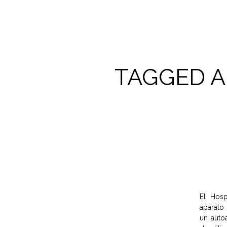
TAGGED A
El Hosp
aparato 
un autoa