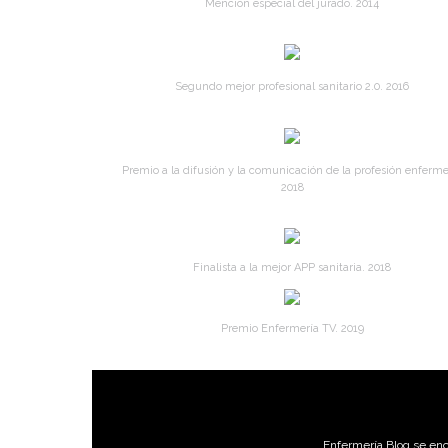
Mención especial del jurado. 2014
Segundo mejor profesional sanitario 2.0. 2016
Premio a la difusión y la comunicación de la profesión enferme
2018
Finalista a la mejor APP sanitaria. 2018
Premio Enfermería TV. 2019
Enfermería Blog se enc