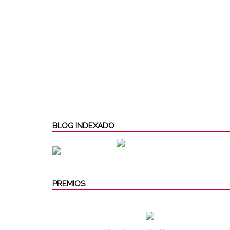
BLOG INDEXADO
PREMIOS