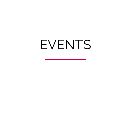
EVENTS