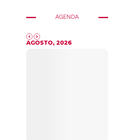
AGENDA
AGOSTO, 2026