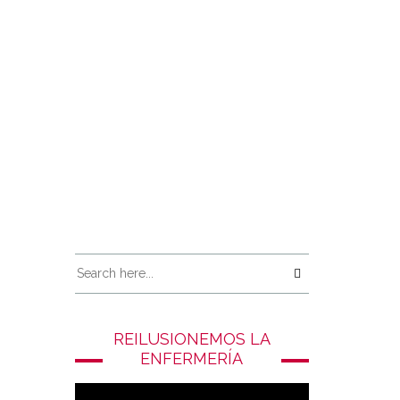
REILUSIONEMOS LA
ENFERMERÍA