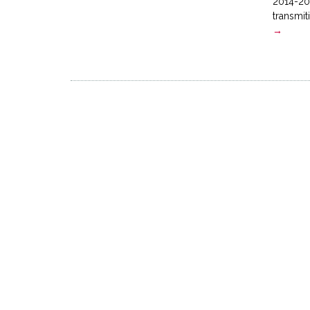
2014-201
transmit
→