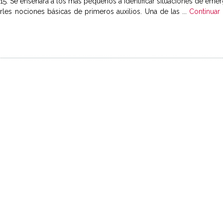
5. Se enseñará a los más pequeños a identificar situaciones de emer
irles nociones básicas de primeros auxilios. Una de las ...
Continuar