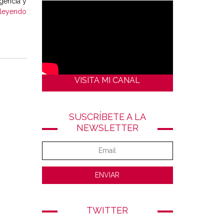
gencia y
 leyendo
VISITA MI CANAL
SUSCRÍBETE A LA
NEWSLETTER
TWITTER