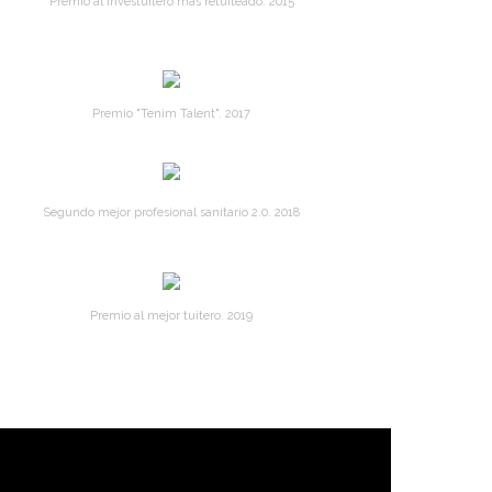
Premio al Investuitero más retuiteado. 2015
Premio "Tenim Talent". 2017
Segundo mejor profesional sanitario 2.0. 2018
Premio al mejor tuitero. 2019