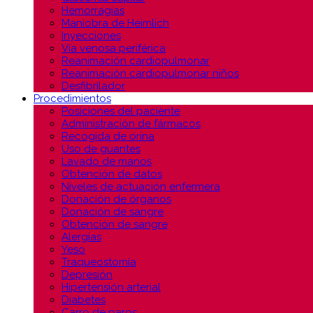
Hemorragias
Maniobra de Heimlich
Inyecciones
Vía venosa periférica
Reanimación cardiopulmonar
Reanimación cardiopulmonar niños
Desfibrilador
Procedimientos
Posiciones del paciente
Administración de fármacos
Recogida de orina
Uso de guantes
Lavado de manos
Obtención de datos
Niveles de actuación enfermera
Donación de órganos
Donación de sangre
Obtención de sangre
Alergias
Yeso
Traqueostomía
Depresión
Hipertensión arterial
Diabetes
Carro de paros