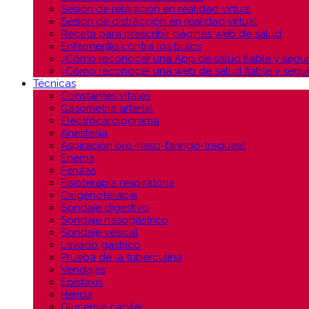
Sesión de relajación en realidad virtual
Sesión de distracción en realidad virtual
Receta para prescribir páginas web de salud
Enfermer@s contra los bulos
¿Cómo reconocer una App de salud fiable y segu
¿Cómo reconocer una web de salud fiable y segu
Técnicas
Constantes vitales
Gasometría arterial
Electrocardiograma
Anestesia
Aspiración oro-naso-faringo-traqueal
Enema
Férulas
Fisioterapia respiratoria
Oxigenoterapia
Sondaje digestivo
Sondaje nasogástrico
Sondaje vesical
Lavado gástrico
Prueba de la tuberculina
Vendajes
Epistaxis
Herida
Glucemia capilar