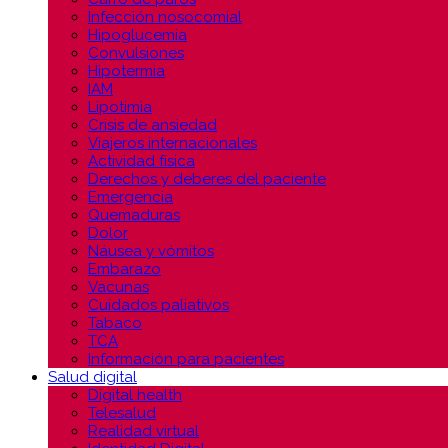
Infección nosocomial
Hipoglucemia
Convulsiones
Hipotermia
IAM
Lipotimia
Crisis de ansiedad
Viajeros internacionales
Actividad física
Derechos y deberes del paciente
Emergencia
Quemaduras
Dolor
Náusea y vómitos
Embarazo
Vacunas
Cuidados paliativos
Tabaco
TCA
Información para pacientes
Salud digital
Digital health
Telesalud
Realidad virtual