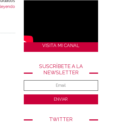
 cuidados
 leyendo
VISITA MI CANAL
SUSCRÍBETE A LA
NEWSLETTER
TWITTER