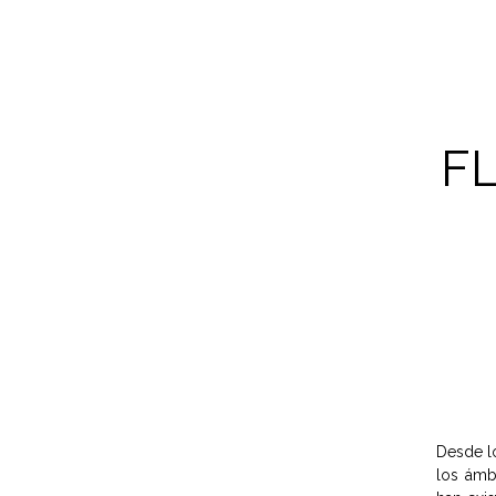
F
Desde lo
los ámb