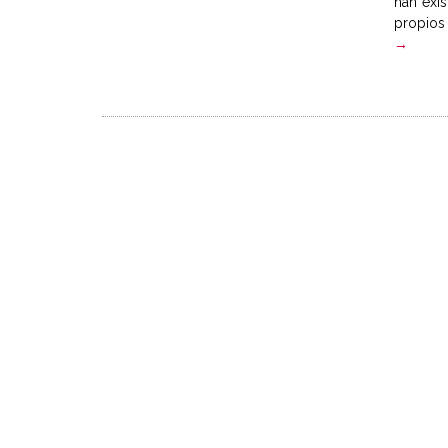
han exis
propios 
→