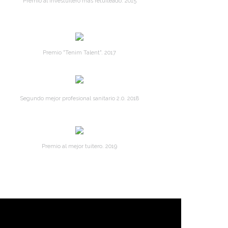
Premio al Investuitero más retuiteado. 2015
Premio "Tenim Talent". 2017
Segundo mejor profesional sanitario 2.0. 2018
Premio al mejor tuitero. 2019