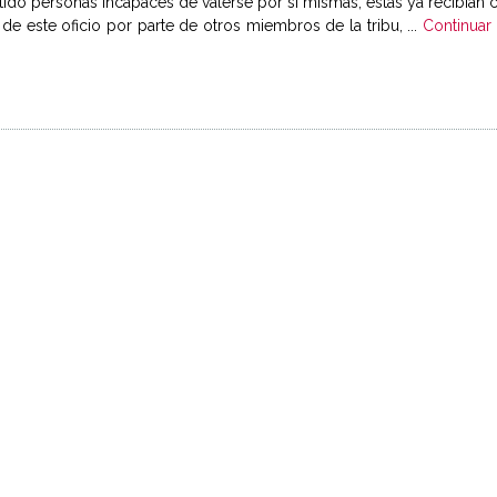
tido personas incapaces de valerse por sí mismas, éstas ya recibían
de este oficio por parte de otros miembros de la tribu, ...
Continuar