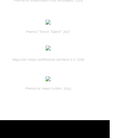
Premio al Investuitero más retuiteado. 2015
Premio "Tenim Talent". 2017
Segundo mejor profesional sanitario 2.0. 2018
Premio al mejor tuitero. 2019