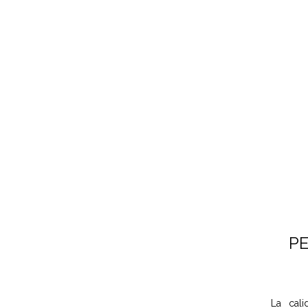
P
La cali